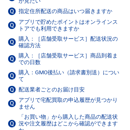
が見たい
Q
指定住所配送の商品はいつ届きますか
アプリで貯めたポイントはオンラインス
Q
トアでも利用できますか
購入：［店舗受取サービス］配送状況の
Q
確認方法
購入：［店舗受取サービス］商品到着ま
Q
での日数
購入：GMO後払い（請求書別送）につい
Q
て
Q
配送業者ごとのお届け目安
アプリで宅配買取の申込履歴が見つかり
Q
ません
「お買い物」から購入した商品の配送状
Q
況や注文履歴はどこから確認ができます